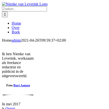
Ga
naar
Zoeken
inhoud
naar:
Home
Over
Boek
Home
admin
2021-04-26T09:59:37+02:00
Ik ben Nienke van
Leverink, werkzaam
als freelance
redacteur en
publicist in de
uitgeverswereld.
Foto
Bart Jansen
In mei 2017
is
Queer